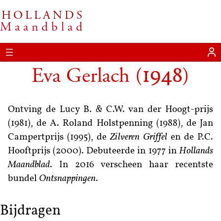
HOLLANDS
Maandblad
Eva Gerlach
(
)
1948
Ontving de Lucy B.
&
C.W. van der Hoogt-prijs
(1981), de A. Roland Holst­penning (1988), de Jan
Cam­pert­prijs (1995), de
Zilveren Griffel
en de P.C.
Hooftprijs (2000). Debuteerde in 1977 in
Hollands
Maandblad
. In 2016 verscheen haar recentste
bundel
Ontsnappingen
.
Bijdragen