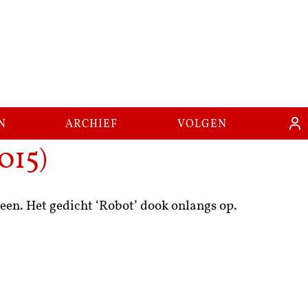
n
archief
volgen
)
015
een. Het gedicht ‘Robot’ dook onlangs op.