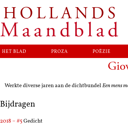
HOLLANDS
Maandblad
het blad
proza
poëzie
Giov
Werkte diverse jaren aan de dichtbundel
Een mens moe
Bijdragen
2018 – #5
Gedicht