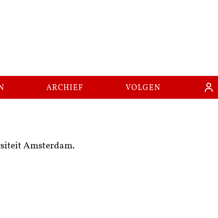
n
archief
volgen
rsiteit Amsterdam.