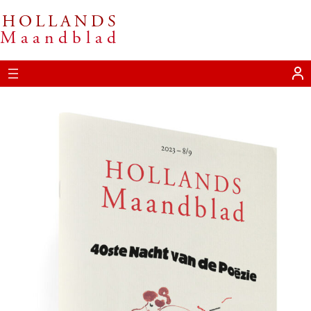
HOLLANDS
Ga
Maandblad
naar
de
inhoud