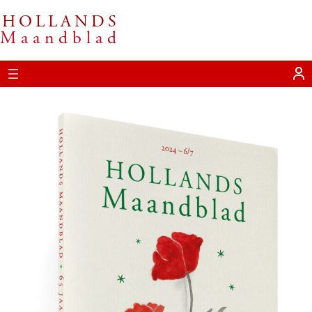
HOLLANDS
Ga
Maandblad
naar
de
inhoud