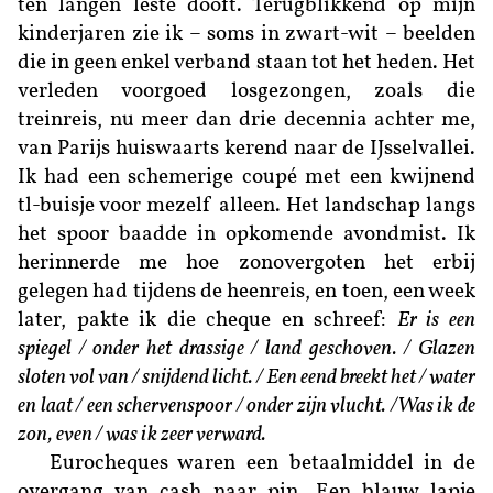
ten langen leste dooft. Terugblikkend op mijn
kinderjaren zie ik – soms in zwart-wit – beelden
die in geen enkel verband staan tot het heden. Het
verleden voorgoed losgezongen, zoals die
treinreis, nu meer dan drie decennia achter me,
van Parijs huiswaarts kerend naar de IJsselvallei.
Ik had een schemerige coupé met een kwijnend
tl-buisje voor mezelf alleen. Het landschap langs
het spoor baadde in opkomende avondmist. Ik
herinnerde me hoe zonovergoten het erbij
gelegen had tijdens de heenreis, en toen, een week
later, pakte ik die cheque en schreef:
Er is een
spiegel / onder het drassige / land geschoven. / Glazen
sloten vol van / snijdend licht. / Een eend breekt het / water
en laat / een schervenspoor / onder zijn vlucht. /Was ik de
zon, even / was ik zeer verward.
Eurocheques waren een betaalmiddel in de
overgang van cash naar pin. Een blauw lapje