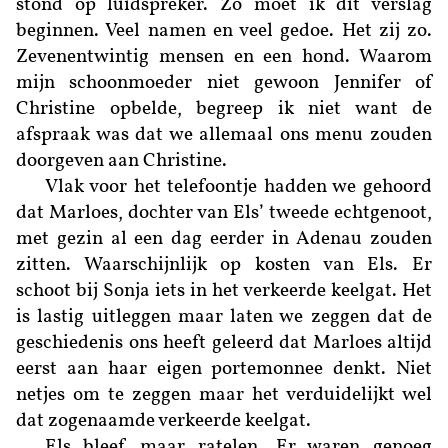
stond op luidspreker. Zo moet ik dit verslag
beginnen. Veel namen en veel gedoe. Het zij zo.
Zevenentwintig mensen en een hond. Waarom
mijn schoonmoeder niet gewoon Jennifer of
Christine opbelde, begreep ik niet want de
afspraak was dat we allemaal ons menu zouden
doorgeven aan Christine.
Vlak voor het telefoontje hadden we gehoord
dat Marloes, dochter van Els’ tweede echtgenoot,
met gezin al een dag eerder in Adenau zouden
zitten. Waarschijnlijk op kosten van Els. Er
schoot bij Sonja iets in het verkeerde keelgat. Het
is lastig uitleggen maar laten we zeggen dat de
geschiedenis ons heeft geleerd dat Marloes altijd
eerst aan haar eigen portemonnee denkt. Niet
netjes om te zeggen maar het verduidelijkt wel
dat zogenaamde verkeerde keelgat.
Els bleef maar ratelen. Er waren genoeg