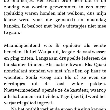
de plannetjes. Het kwam erop neer dat er op
zondag zou worden gezwommen in een meer
(gelukkig waren honden niet welkom, dus mijn
keuze werd voor me gemaakt) en maandag
kanoën. Ik besloot met beide uitstapjes niet mee
te gaan.
Maandagochtend was ik opnieuw als eerste
beneden. Ik liet Wanja uit, leegde de vaatwasser
en ging zitten. Langzaam druppelde iedereen de
huiskamer binnen. Als laatste kwam Els. Quasi
nonchalant stonden we met z’n allen op haar te
wachten. Sonja vroeg aan Els of ze even de
eierdopjes uit de kast wilde pakken.
Nietsvermoedend opende ze de kastdeur, waarop
alle ballonnen eruit vielen. Tegelijkertijd werd het
verjaardagslied ingezet.
Na het ontbijt verliet de groep die ging kanoën