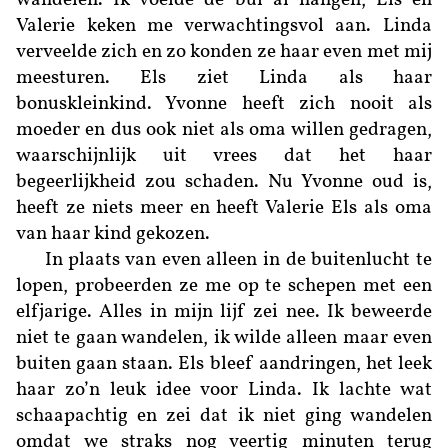
wandelen. Ik voelde de bui al hangen, Els en
Valerie keken me verwachtingsvol aan. Linda
verveelde zich en zo konden ze haar even met mij
meesturen. Els ziet Linda als haar
bonuskleinkind. Yvonne heeft zich nooit als
moeder en dus ook niet als oma willen gedragen,
waarschijnlijk uit vrees dat het haar
begeerlijkheid zou schaden. Nu Yvonne oud is,
heeft ze niets meer en heeft Valerie Els als oma
van haar kind gekozen.
In plaats van even alleen in de buitenlucht te
lopen, probeerden ze me op te schepen met een
elfjarige. Alles in mijn lijf zei nee. Ik beweerde
niet te gaan wandelen, ik wilde alleen maar even
buiten gaan staan. Els bleef aandringen, het leek
haar zo’n leuk idee voor Linda. Ik lachte wat
schaapachtig en zei dat ik niet ging wandelen
omdat we straks nog veertig minuten terug