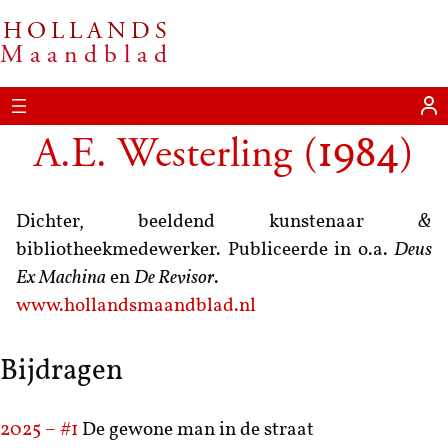
HOLLANDS
Maandblad
A.E. Westerling
(
)
1984
Dichter, beeldend kunstenaar
&
bibliotheekmedewerker. Publiceerde in o.a.
Deus
Ex Machina
en
De Revisor
.
www.hollandsmaandblad.nl
Bijdragen
2025 – #1
De gewone man in de straat