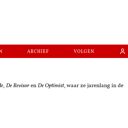
n
archief
volgen
de
,
De Revisor
en
De Optimist
,
waar ze jarenlang in de