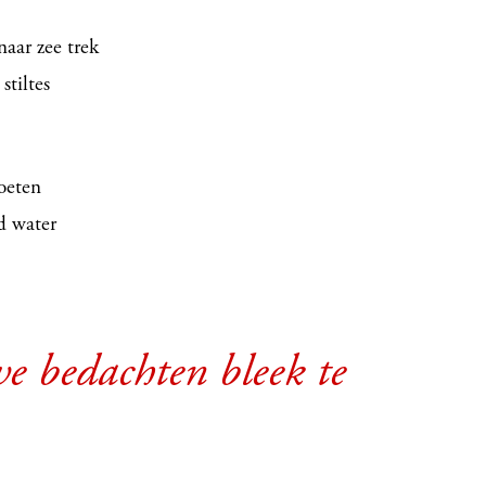
naar zee trek
stiltes
voeten
jd water
e bedachten bleek te