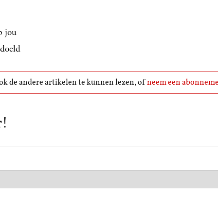
p jou
edoeld
k de andere artikelen te kunnen lezen, of
neem een abonneme
r!
0