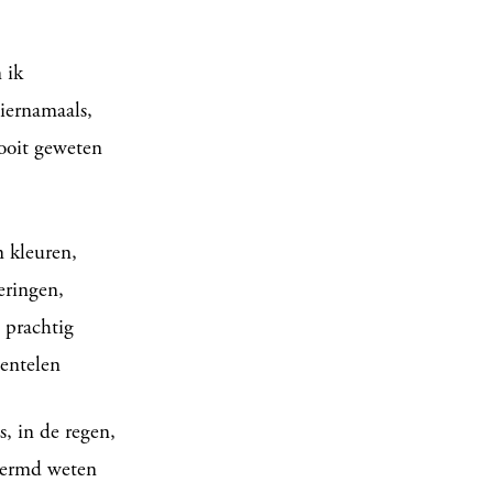
 ik
hiernamaals,
ooit geweten
 kleuren,
eringen,
 prachtig
wentelen
, in de regen,
chermd weten