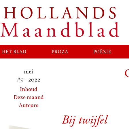
HOLLANDS
Ga
naar
Maandblad
de
inhoud
het blad
proza
poëzie
mei
#5
–
2022
Inhoud
Deze maand
Auteurs
Bij twijfel