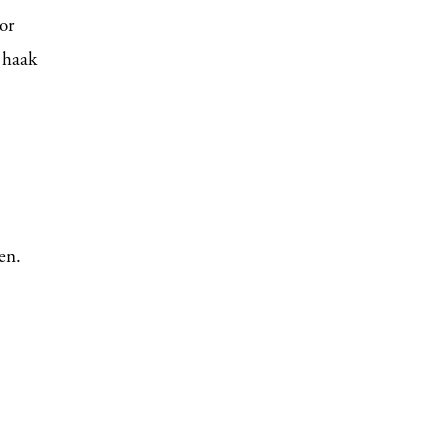
or
 haak
en.