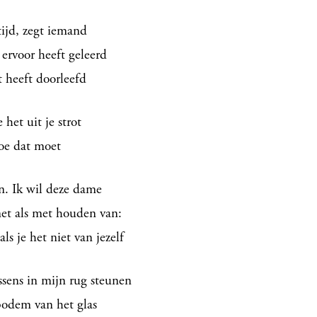
tijd, zegt iemand
e ervoor heeft geleerd
t heeft doorleefd
 het uit je strot
hoe dat moet
n. Ik wil deze dame
net als met houden van:
ls je het niet van jezelf
ssens in mijn rug steunen
bodem van het glas