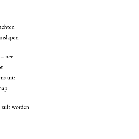
lachten
inslapen
 – nee
ot
ns uit:
chap
j zult worden