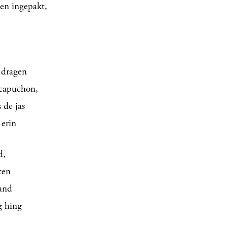
den ingepakt,
 dragen
 capuchon,
 de jas
 erin
d,
ten
hand
g hing