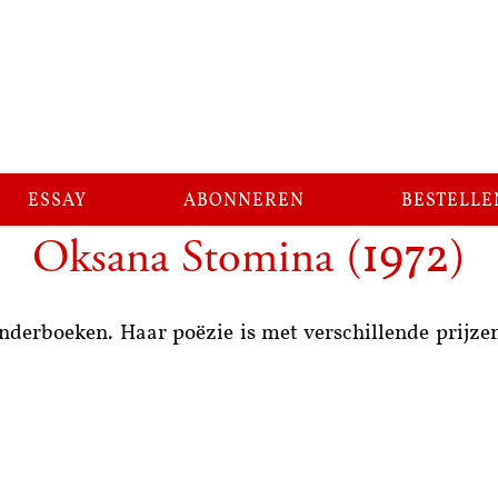
essay
abonneren
bestelle
Oksana Stomina
(
)
1972
nderboeken. Haar poëzie is met verschillende prijzen