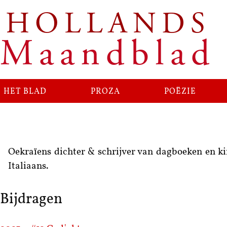
HOLLANDS
Maandblad
het blad
proza
poëzie
Oekraïens dichter & schrijver van dagboeken en ki
Italiaans.
Bijdragen