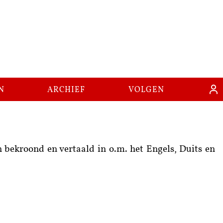
n
archief
volgen
 bekroond en vertaald in o.m. het Engels, Duits en