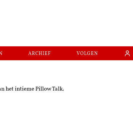
n
archief
volgen
n het intieme Pillow Talk.