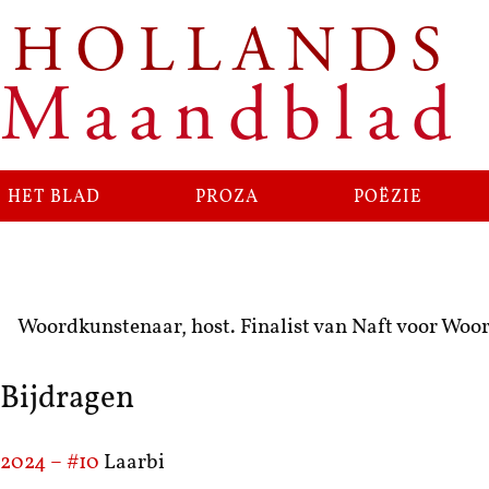
HOLLANDS
Maandblad
het blad
proza
poëzie
Woordkunstenaar, host. Finalist van Naft voor Woor
Bijdragen
2024 – #10
Laarbi