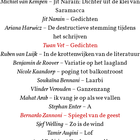
Michiel van Kempen
– Jit Narain: Dichter uit de klei van
Saramacca
Jit Narain
– Gedichten
Ariana Harwicz
– De destructieve stemming tijdens
het schrijven
Twan Vet
– Gedichten
Ruben van Luijk
– In de krottenwijken van de literatuur
Benjamin de Roover
– Variatie op het laagland
Nicole Kaandorp
– poging tot balkontroost
Soukaïna Bennani
– Laarbi
Vlinder Verouden
– Ganzenzang
Mahat Arab
– ik vang je op als we vallen
Stephan Enter
– A
Bernardo Zannoni
– Spiegel van de geest
Sjef Welling
– Zo is de wind
Tamir Augini
– Lof