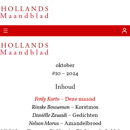
HOLLANDS
Ga
Maandblad
naar
de
inhoud
HOLLANDS
Maandblad
oktober
#10
–
2024
Inhoud
Ferdy Karto
– Deze maand
Rinske Bouwman
– Korstmos
Daniëlle Zawadi
– Gedichten
Nelson Morus
– Amandelbrood