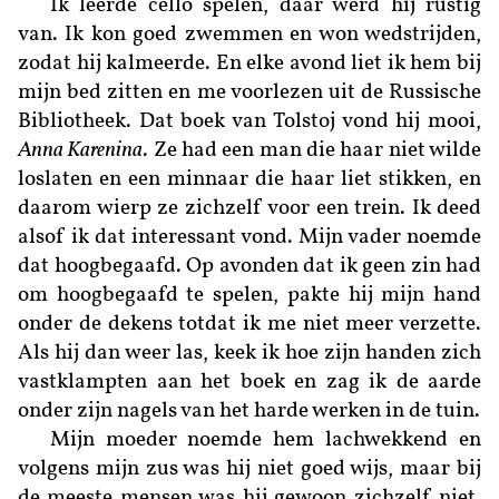
Ik leerde cello spelen, daar werd hij rustig
van. Ik kon goed zwemmen en won wedstrijden,
zodat hij kalmeerde. En elke avond liet ik hem bij
mijn bed zitten en me voorlezen uit de Russische
Bibliotheek. Dat boek van Tolstoj vond hij mooi,
Anna Karenina
. Ze had een man die haar niet wilde
loslaten en een minnaar die haar liet stikken, en
daarom wierp ze zichzelf voor een trein. Ik deed
alsof ik dat interessant vond. Mijn vader noemde
dat hoogbegaafd. Op avonden dat ik geen zin had
om hoogbegaafd te spelen, pakte hij mijn hand
onder de dekens totdat ik me niet meer verzette.
Als hij dan weer las, keek ik hoe zijn handen zich
vastklampten aan het boek en zag ik de aarde
onder zijn nagels van het harde werken in de tuin.
Mijn moeder noemde hem lachwekkend en
volgens mijn zus was hij niet goed wijs, maar bij
de meeste mensen was hij gewoon zichzelf niet.