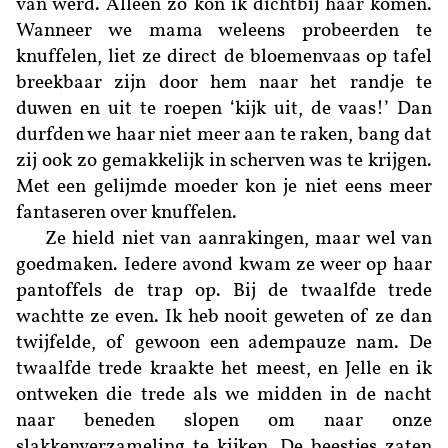
van werd. Alleen zo kon ik dichtbij haar komen.
Wanneer we mama weleens probeerden te
knuffelen, liet ze direct de bloemenvaas op tafel
breekbaar zijn door hem naar het randje te
duwen en uit te roepen ‘kijk uit, de vaas!’ Dan
durfden we haar niet meer aan te raken, bang dat
zij ook zo gemakkelijk in scherven was te krijgen.
Met een gelijmde moeder kon je niet eens meer
fantaseren over knuffelen.
Ze hield niet van aanrakingen, maar wel van
goedmaken. Iedere avond kwam ze weer op haar
pantoffels de trap op. Bij de twaalfde trede
wachtte ze even. Ik heb nooit geweten of ze dan
twijfelde, of gewoon een adempauze nam. De
twaalfde trede kraakte het meest, en Jelle en ik
ontweken die trede als we midden in de nacht
naar beneden slopen om naar onze
slakkenverzameling te kijken. De beestjes zaten