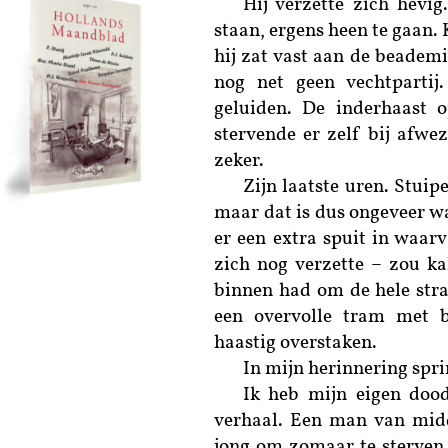
Hij verzette zich hevig
staan, ergens heen te gaan. 
hij zat vast aan de beademi
nog net geen vechtpartij. 
geluiden. De inderhaast 
stervende er zelf bij afwe
zeker.
Zijn laatste uren. Stuipe
maar dat is dus ongeveer wa
er een extra spuit in waar
zich nog verzette – zou ka
binnen had om de hele stra
een overvolle tram met 
haastig overstaken.
In mijn herinnering spri
Ik heb mijn eigen doo
verhaal. Een man van midde
jong om zomaar te sterven.