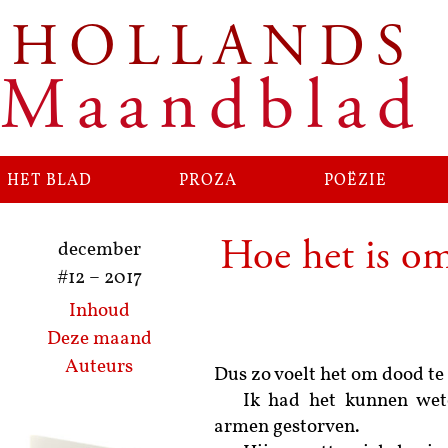
HOLLANDS
Ga
naar
Maandblad
de
inhoud
het blad
proza
poëzie
Hoe het is om
december
#12
–
2017
Inhoud
Deze maand
Auteurs
Dus zo voelt het om dood te 
Ik had het kunnen wete
armen gestorven.