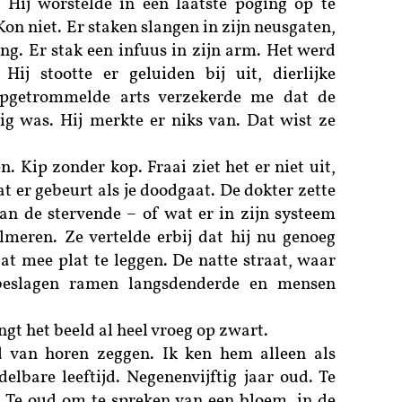
. Hij worstelde in een laatste poging op te
Kon niet. Er staken slangen in zijn neusgaten,
ng. Er stak een infuus in zijn arm. Het werd
Hij stootte er geluiden bij uit, dierlijke
opgetrommelde arts verzekerde me dat de
zig was. Hij merkte er niks van. Dat wist ze
n. Kip zonder kop. Fraai ziet het er niet uit,
t er gebeurt als je doodgaat. De dokter zette
van de stervende – of wat er in zijn systeem
lmeren. Ze vertelde erbij dat hij nu genoeg
at mee plat te leggen. De natte straat, waar
beslagen ramen langsdenderde en mensen
ngt het beeld al heel vroeg op zwart.
d van horen zeggen. Ik ken hem alleen als
lbare leeftijd. Negenenvijftig jaar oud. Te
 Te oud om te spreken van een bloem, in de