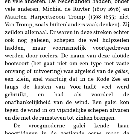
en vele anderen. De Nederlanden hadden, onder
vele anderen, Michiel de Ruyter (1607-1676) en
Maarten Harpertszoon
Tromp (1598-1653; niet
Van Tromp, zoals buitenlanders vaak denken). Zij
zeilden allemaal. Er waren in deze streken echter
ook nog galeien, schepen die wel hulpzeilen
hadden, maar voornamelijk voortgedreven
werden door roeiers. De naam van deze aloude
bootsoort (het gaat niet om een type met vaste
omvang of uitvoering) was afgeleid van de
gelias
,
een klein, snel vaartuig dat in de Rode Zee en
langs de kusten van Voor-Indië veel werd
gebruikt, en had als voordeel de
onafhankelijkheid van de wind. Een galei kon
tegen de wind in op vijandelijke schepen afvaren
en die met de ramsteven tot zinken brengen.
De vroegmoderne galei kende haar
hoogtijdagen in de zestiende eeuw, maar de