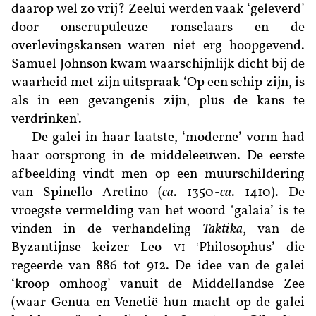
daarop wel zo vrij? Zeelui werden vaak ‘geleverd’
door onscrupuleuze ronselaars en de
overlevingskansen waren niet erg hoopgevend.
Samuel Johnson kwam waarschijnlijk dicht bij de
waarheid met zijn uitspraak ‘Op een schip zijn, is
als in een gevangenis zijn, plus de kans te
verdrinken’.
De galei in haar laatste, ‘moderne’ vorm had
haar oorsprong in de middeleeuwen. De eerste
afbeelding vindt men op een muurschildering
van Spinello Aretino (
ca
. 1350-
ca
. 1410). De
vroegste vermelding van het woord ‘galaia’ is te
vinden in de verhandeling
Taktika
, van de
Byzantijnse keizer Leo
Philosophus’ die
VI
‘
regeerde van 886 tot 912. De idee van de galei
‘kroop omhoog’ vanuit de Middellandse Zee
(waar Genua en Venetië hun macht op de galei