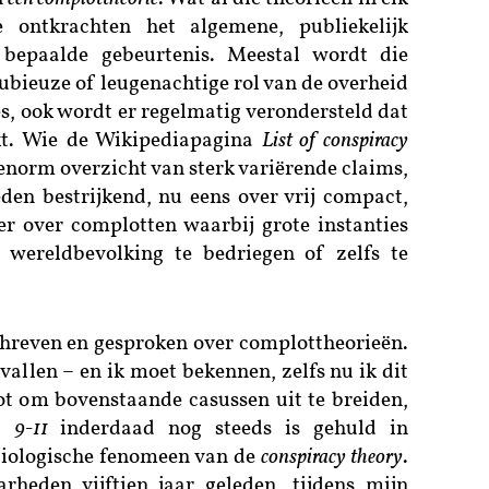
 ontkrachten het algemene, publiekelijk
bepaalde gebeurtenis. Meestal wordt die
ubieuze of leugenachtige rol van de overheid
es, ook wordt er regelmatig verondersteld dat
t. Wie de Wikipediapagina
List of conspiracy
 enorm overzicht van sterk variërende claims,
den bestrijkend, nu eens over vrij compact,
r over complotten waarbij grote instanties
wereldbevolking te bedriegen of zelfs te
schreven en gesproken over complottheorieën.
vallen – en ik moet bekennen, zelfs nu ik dit
root om bovenstaande casussen uit te breiden,
t
9-11
inderdaad nog steeds is gehuld in
ciologische fenomeen van de
conspiracy theory
.
rheden vijftien jaar geleden, tijdens mijn