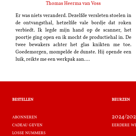
Thomas Heerma van Voss
Er was niets veranderd. Dezelfde versleten stoelen in
de ontvangsthal, hetzelfde vale bordje dat roken
verbiedt. Ik legde mijn hand op de scanner, het
poortje ging open en ik mocht de productiehal in. De
twee bewakers achter het glas knikten me toe.
Goedemorgen, mompelde de dunste. Hij opende een
luik, reikte me een werkpak aan.…
bestellen
beurzen
abonneren
2024/202
cadeau geven
eerdere w
losse nummers