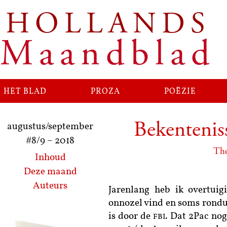
HOLLANDS
Ga
naar
Maandblad
de
inhoud
het blad
proza
poëzie
Bekenteniss
augustus/september
#8/9
–
2018
Tho
Inhoud
Deze maand
Auteurs
Jarenlang heb ik overtuig
onnozel vind en soms rondu
is door de
. Dat 2Pac nog
FBI