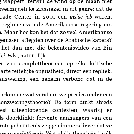
g wappert, terwijl de wind op de maan niet
vermijdelijke klassieker in dit genre: dat de
rade Center in 2001 een
inside job
waren,
 regionen van de Amerikaanse regering om
en. Maar hoe kon het dat zo veel Amerikaanse
igenissen aflegden over de Arabische kapers?
 het dan met die bekentenisvideo van Bin
ok?
Fake
, natuurlijk.
r van complottheorieën op elke kritische
te feitelijke onjuistheid, direct een repliek:
enzwering, een geheim verbond dat in de
orkomen: wat verstaan we precies onder een
enzweringstheorie? De term duikt steeds
t uiteenlopende contexten, waarbij er
ds doorklinkt; fervente aanhangers van een
grote gebeurtenis zeggen immers liever dat ze
n
een complottheorie
. Wat al die theorieën in elk