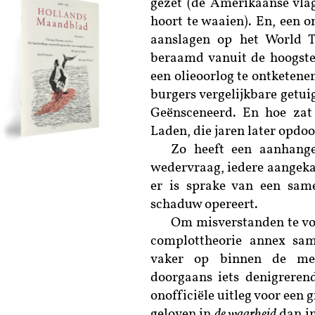
gezet (de Amerikaanse vla
hoort te waaien). En, een on
aanslagen op het World T
beraamd vanuit de hoogste
een olieoorlog te ontketen
burgers vergelijkbare getu
Geënsceneerd. En hoe zat
Laden, die jaren later opdo
Zo heeft een aanhange
wedervraag, iedere aangekaar
er is sprake van een sam
schaduw ­opereert.
Om misverstanden te vo
complottheorie annex sam
vaker op binnen de mees
doorgaans iets denigreren
onofficiële uitleg voor een 
geloven in
de waarheid
dan i