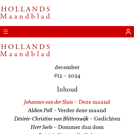
HOLLANDS
Ga
Maandblad
naar
de
inhoud
HOLLANDS
Maandblad
december
#12
–
2024
Inhoud
Johannes van der Sluis
– Deze maand
Aldien Poll
– Verder deze maand
Désirée-Christine van Blitterswijk
– Gedichten
Herr Seele
– Dommer dan dom