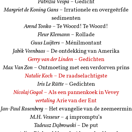
Patrizia Vespa
– Gedicht
Margriet de Koning Gans
– Irrationele en overgeërfde
sedimenten
Arend Tonko
– Te Woord! Te Woord!
Fleur Klemann
– Rollade
Guus Luijters
– Ménilmontant
Jabik Veenbaas
– De ontdekking van Amerika
Gerry van der Linden
– Gedichten
Max Van Zon
– Ontmoeting met een verdorven prins
Natalie Koch
– De raadselachtigste
Iris Le Rütte
– Gedichten
Nicolaj Gogol
– Als een pannenkoek in Vevey
vertaling
Arie van der Ent
Jan-Paul Rosenberg
– Het evangelie van de zeemeermin
M.H. Vesseur
– 4 impromptu’s
Tadeusz Dąbrowski
– De put