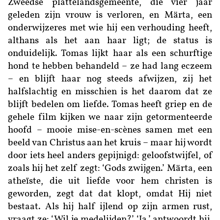
Zweedse plattelandsgemeente, die vier jaar
geleden zijn vrouw is verloren, en Märta, een
onderwijzeres met wie hij een verhouding heeft,
althans als het aan haar ligt; de status is
onduidelijk. Tomas lijkt haar als een schurftige
hond te hebben behandeld – ze had lang eczeem
– en blijft haar nog steeds afwijzen, zij het
halfslachtig en misschien is het daarom dat ze
blijft bedelen om liefde. Tomas heeft griep en de
gehele film kijken we naar zijn getormenteerde
hoofd – mooie mise-en-scènes samen met een
beeld van Christus aan het kruis – maar hij wordt
door iets heel anders gepijnigd: geloofstwijfel, of
zoals hij het zelf zegt: ‘Gods zwijgen.’ Märta, een
atheïste, die uit liefde voor hem christen is
geworden, zegt dat dat klopt, omdat Hij niet
bestaat. Als hij half ijlend op zijn armen rust,
vraagt ze: ‘Wil je medelijden?’ ‘Ja,’ antwoordt hij,