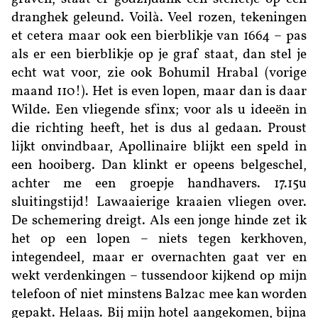
dranghek geleund. Voilà. Veel rozen, tekeningen
et cetera maar ook een bierblikje van 1664 – pas
als er een bierblikje op je graf staat, dan stel je
echt wat voor, zie ook Bohumil Hrabal (vorige
maand 110!). Het is even lopen, maar dan is daar
Wilde. Een vliegende sfinx; voor als u ideeën in
die richting heeft, het is dus al gedaan. Proust
lijkt onvindbaar, Apollinaire blijkt een speld in
een hooiberg. Dan klinkt er opeens belgeschel,
achter me een groepje handhavers. 17.15u
sluitingstijd! Lawaaierige kraaien vliegen over.
De schemering dreigt. Als een jonge hinde zet ik
het op een lopen – niets tegen kerkhoven,
integendeel, maar er overnachten gaat ver en
wekt verdenkingen – tussendoor kijkend op mijn
telefoon of niet minstens Balzac mee kan worden
gepakt. Helaas. Bij mijn hotel aangekomen, bijna