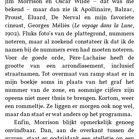
Jim Morrison en Oscar Wilde – dat was me
bekend – maar dan zie ik Apollinaire, Balzac,
Proust, Éluard, De Nerval en mijn favoriete
cineast, Georges Méliès (
Le voyage dans la Lune
,
1902). Fluks foto’s van de plattegrond, nummers
noteren, maar al zoekend constateer ik dat ik de
namen bij de nummers even had moeten noteren.
Voor de goede orde, Père-Lachaise heeft de
grootte van een arrondissement, inclusief
straatnamen. Tot overmaat van ramp staat er in
mijn boekje soms in plaats van het graf het
nummer van de zone, en sommige cijfers zijn
opeens niet meer thuis te brengen. Kortom, weer
een rommeltje. Ze liggen er morgen ook nog wel,
maar dan staat er wat anders op het programma.
Enfin, Morrison blijkt opmerkelijk genoeg
onvindbaar. Dan, aan de overkant tussen de
graven, staat er godzijdank een stelletje op een