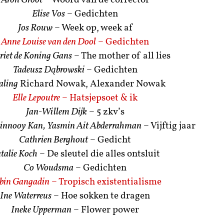
Aron Groot
– Woord van de corrector
Elise Vos
– Gedichten
Jos Rouw
– Week op, week af
Anne Louise van den Dool
– Gedichten
iet de Koning Gans
– The mother of all lies
Tadeusz Dąbrowski
– Gedichten
aling
Richard Nowak, Alexander Nowak
Elle Lepoutre
– Hatsjepsoet & ik
Jan-Willem Dijk
– 5 zkv’s
Rinnooy Kan, Yasmin Ait Abderrahman
– Vijftig jaar
Cathrien Berghout
– Gedicht
talie Koch
– De sleutel die alles ontsluit
Co Woudsma
– Gedichten
bin Gangadin
– Tropisch existentialisme
Ine Waterreus
– Hoe sokken te dragen
Ineke Upperman
– Flower power