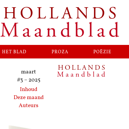
HOLLANDS
Ga
naar
Maandblad
de
inhoud
het blad
proza
poëzie
HOLLANDS
maart
Maandblad
#3
–
2025
Inhoud
Deze maand
Auteurs