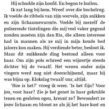
Hij schudde zijn hoofd. En begon te huilen.
Ik zat lang bij hem. Wreef over die bochelrug.
Ik voelde de ribbels van zijn wervels, zijn snikken
en zijn lichaamswarmte. Voelde bij mezelf de
pulserende tintelingen die mij veel vaker gegund
zouden moeten zijn dan Ria, die alleen interesse
had in mannen als ze mij in mijn koude bed
jaloers kon maken. Hij verdiende beter, besloot ik.
Maar dit snikkende ding bestond alleen voor
haar. Om zijn pols schreed een wijzertje steeds
dichter bij de twaalf. Het wezen onder mijn
vingers werd nog niet doorschijnend, maar hij
was bijna op. Klokslag twaalf uur, altijd.
‘Hoe is het?’ vroeg ik weer. ‘Is het fijn? Voor
jou, voor haar? Zie je het genot in haar gekrulde
tenen en gesloten ogen, kreunt ze? Bewondert ze
jouw lichaam en bloost ze als jij het hare kust en