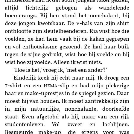
middelbare had ik dat soort jongens vaker gezien,
altijd lichtelijk gebogen als wandelende
boemerangs. Bij hen stond het nonchalant, bij
deze jongen kwetsbaar. De
-hals van zijn shirt
V
ontblootte zijn sleutelbeenderen. Ria wist hoe die
voelden, ze had hem vaak bij de kaken gegrepen
en vol enthousiasme gezoend. Ze had haar buik
tegen de zijne gedrukt, wist hoe hij voelde en hij
wist hoe zij voelde. Alleen ik wist niets.
‘Hoe is het,’ vroeg ik, ‘met een ander?’
Eindelijk keek hij echt naar mij. Ik droeg een
-shirt en een
-slip en had mijn piekerige
T
HEMA
haar en make-uprestjes in de spiegel gezien. Daar
moest hij van houden. Ik moest aantrekkelijk zijn
in mijn natuurlijke, nonchalante, doorleefde
staat. Even afgetobd als hij, maar van een rijk
studentenleven. Vol zweet en lachlijnen.
Besmeurde make-up, die ergens voor was