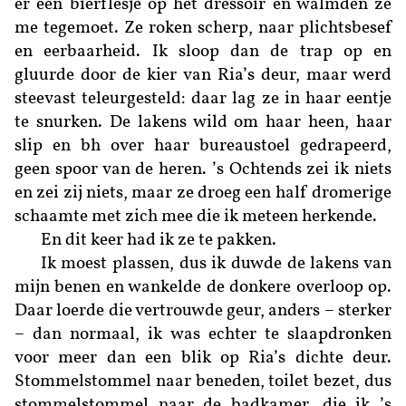
er een bierflesje op het dressoir en walmden ze
me tegemoet. Ze roken scherp, naar plichtsbesef
en eerbaarheid. Ik sloop dan de trap op en
gluurde door de kier van Ria’s deur, maar werd
steevast teleurgesteld: daar lag ze in haar eentje
te snurken. De lakens wild om haar heen, haar
slip en bh over haar bureaustoel gedrapeerd,
geen spoor van de heren. ’s Ochtends zei ik niets
en zei zij niets, maar ze droeg een half dromerige
schaamte met zich mee die ik meteen herkende.
En dit keer had ik ze te pakken.
Ik moest plassen, dus ik duwde de lakens van
mijn benen en wankelde de donkere overloop op.
Daar loerde die vertrouwde geur, anders – sterker
– dan normaal, ik was echter te slaapdronken
voor meer dan een blik op Ria’s dichte deur.
Stommelstommel naar beneden, toilet bezet, dus
stommelstommel naar de badkamer, die ik ’s