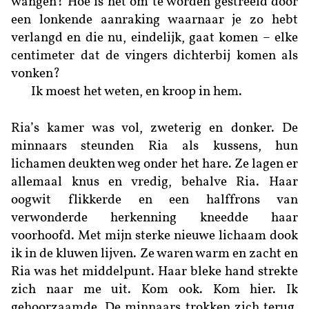
wangen? Hoe is het om te worden gestreeld door
een lonkende aanraking waarnaar je zo hebt
verlangd en die nu, eindelijk, gaat komen – elke
centimeter dat de vingers dichterbij komen als
vonken?
Ik moest het weten, en kroop in hem.
Ria’s kamer was vol, zweterig en donker. De
minnaars steunden Ria als kussens, hun
lichamen deukten weg onder het hare. Ze lagen er
allemaal knus en vredig, behalve Ria. Haar
oogwit flikkerde en een halffrons van
verwonderde herkenning kneedde haar
voorhoofd. Met mijn sterke nieuwe lichaam dook
ik in de kluwen lijven. Ze waren warm en zacht en
Ria was het middelpunt. Haar bleke hand strekte
zich naar me uit. Kom ook. Kom hier. Ik
gehoorzaamde. De minnaars trokken zich terug,