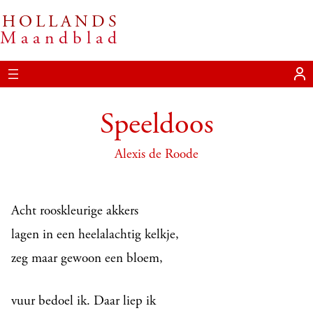
HOLLANDS
Ga
Maandblad
naar
de
inhoud
Speeldoos
Alexis de Roode
Acht rooskleurige akkers
lagen in een heelalachtig kelkje,
zeg maar gewoon een bloem,
vuur bedoel ik. Daar liep ik