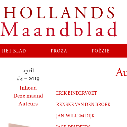
HOLLANDS
Ga
naar
Maandblad
de
inhoud
het blad
proza
poëzie
Au
april
#4
–
2019
Inhoud
Erik Bindervoet
Deze maand
Renske van den Broek
Auteurs
Jan-Willem Dijk