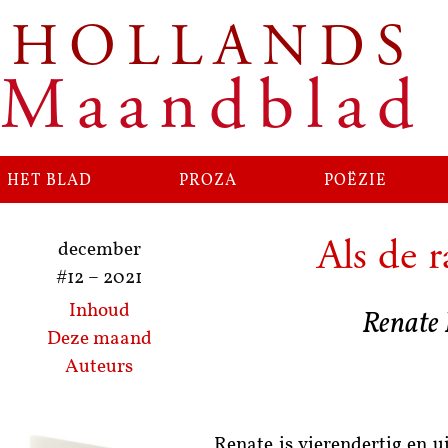
HOLLANDS
Ga
naar
Maandblad
de
inhoud
het blad
proza
poëzie
Als de r
december
#12
–
2021
Inhoud
Renate 
Deze maand
Auteurs
Renate is vierendertig en u