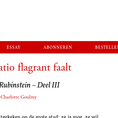
essay
abonneren
bestelle
atio flagrant faalt
Rubinstein – Deel III
Charlotte Goulmy
itgekeken op de grote stad: ze is moe, ze wil