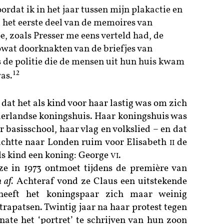
dat ik in het jaar tussen mijn plakactie en
t het eerste deel van de memoires van
, zoals Presser me eens verteld had, de
owat doorknakten van de briefjes van
 de politie die de mensen uit hun huis kwam
12
as.
e dat het als kind voor haar lastig was om zich
ederlandse koningshuis. Haar koningshuis was
 basisschool, haar vlag en volkslied – en dat
luchtte naar Londen ruim voor Elisabeth
de
II
ls kind een koning: George
.
VI
ze in 1973 ontmoet tijdens de première van
 af.
Achteraf vond ze Claus een uitstekende
 heeft het koningspaar zich maar weinig
rapatsen. Twintig jaar na haar protest tegen
nate het ‘portret’ te schrijven van hun zoon