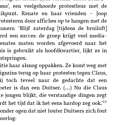
raus
’, een veelgehoorde protestleus met de
 mikpunt. Renate en haar vrienden – Joop
otesteren door affiches op te hangen met de
rs: ‘Blijf zaterdag [tijdens de bruiloft]
werd een succes: de groep krijgt veel media-
enates maten worden afgevoerd naar het
s is gebruikt als hoofdkwartier, lijkt ze in
ontspringen.
litie haar alsnog oppakken. Ze komt weg met
igszins terug op haar protesten tegen Claus,
ij toch teveel naar de gedachte dat een
eter is dan een Duitser. (…) Nu die Claus
e jongen blijkt, die verstandige dingen zegt
11
dt het tijd dat ik het eens hardop zeg ook.’
onder ogen dat niet louter Duitsers zich fout
oorlog: