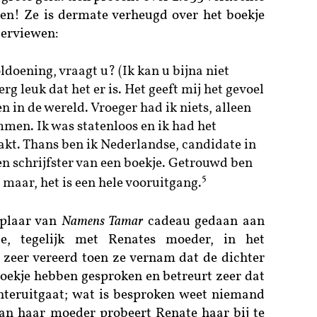
den! Ze is dermate verheugd over het boekje
nterviewen:
ldoening, vraagt u? (Ik kan u bijna niet
 erg leuk dat het er is. Het geeft mij het gevoel
en in de wereld. Vroeger had ik niets, alleen
en. Ik was statenloos en ik had het
t. Thans ben ik Nederlandse, candidate in
n schrijfster van een boekje. Getrouwd ben
5
 maar, het is een hele vooruitgang.
plaar van
Namens Tamar
cadeau gedaan aan
e, tegelijk met Renates moeder, in het
s zeer vereerd toen ze vernam dat de dichter
oekje hebben gesproken en betreurt zeer dat
teruitgaat; wat is besproken weet niemand
van haar moeder probeert Renate haar bij te