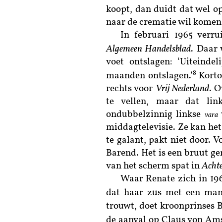
koopt, dan duidt dat wel op
naar de crematie wil komen.
In februari 1965 verrui
Algemeen Handelsblad
. Daar 
voet ontslagen: ‘Uiteindel
8
maanden ontslagen.’
Korto
rechts voor
Vrij Nederland
.
O
te vellen, maar dat lin
ondubbelzinnig linkse
vara
middagtelevisie. Ze kan het
te galant, pakt niet door. 
Barend. Het is een bruut ge
van het scherm spat in
Achte
Waar Renate zich in 196
dat haar zus met een man
trouwt, doet kroonprinses B
de aanval op Claus von Ams