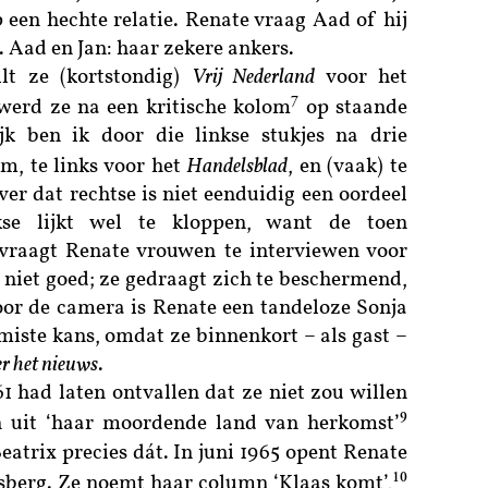
 een hechte relatie. Renate vraag Aad of hij
 Aad en Jan: haar zekere ankers.
lt ze (kortstondig)
Vrij Nederland
voor het
7
werd ze na een kritische kolom
op staande
ijk ben ik door die linkse stukjes na drie
m, te links voor het
Handelsblad
, en (vaak) te
ver dat rechtse is niet eenduidig een oordeel
kse lijkt wel te kloppen, want de toen
vraagt Renate vrouwen te interviewen voor
 niet goed; ze gedraagt zich te beschermend,
Voor de camera is Renate een tandeloze Sonja
miste kans, omdat ze binnenkort – als gast –
r het nieuws
.
1 had laten ontvallen dat ze niet zou willen
9
 uit ‘haar moordende land van herkomst’
eatrix precies dát. In juni 1965 opent Renate
10
berg. Ze noemt haar column ‘Klaas komt’,