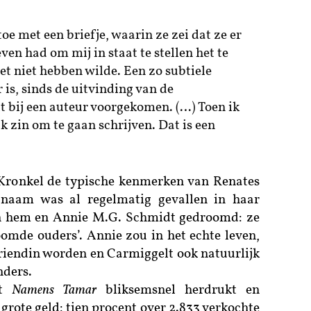
toe met een briefje, waarin ze zei dat ze er
en had om mij in staat te stellen het te
het niet hebben wilde. Een zo subtiele
 is, sinds de uitvinding van de
 bij een auteur voorgekomen. (…) Toen ik
ik zin om te gaan schrijven. Dat is een
 Kronkel de typische kenmerken van Renates
n naam was al regelmatig gevallen in haar
n hem en Annie M.G. Schmidt gedroomd: ze
oomde ouders’. Annie zou in het echte leven,
 vriendin worden en Carmiggelt ook natuurlijk
nders.
t
Namens Tamar
bliksemsnel herdrukt en
grote geld: tien procent over 2.833 verkochte