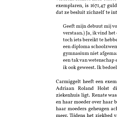
exemplaren, is 1671,47 gul
dat ze besluit zichzelf te i
Geeft mijn debuut mij vo
verstaan.) Ja, ik vind het
toch iets bereikt te hebb
een diploma schoolzwemm
gymnasium niet afgemaak
een tak van wetenschap e
ik ook geweest. Ik bedoel
Carmiggelt heeft een exem
Adriaan Roland Holst di
ziekenhuis ligt. Renate wa
en haar moeder over haar b
haar moeders geheugen ach
meer. Tijdens het ziekbed 