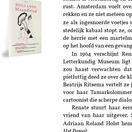
rust. Amsterdam voelt ove
rekken en ze niet meteen op 
ze als ingesnoerde voetjes 
stedelijk kabaal stopt ze, o
de herrie met een martelm
op het hoofd van een gevan
In 1964 verschijnt Ren
Letterkundig Museum ligt 
zou haast verwachten dat 
pietluttig deed ze over de k
Beatrijs Ritsema vertelt ze
voor haar Tamarkolommen:
cartoonist die scherpe dialo
Renate stuurt haar eer
vriend van haar uitgever. 
Adriaan Roland Holst he
Het Parool
: