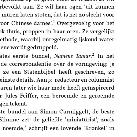
rbevolkt aan. Ze wil haar ogen ‘uit kunnen
muren laten stoten, dat is net zo slecht voor
1
voor Chinese dames’.
Overgevoelig voor het
ok thuis, proppen in haar oren. Ze vergelijkt
ethode, waarbij onregelmatig ijskoud water
gene wordt gedruppeld.
2
ates eerste bundel,
Namens Tamar
.
In het
de correspondentie over de vormgeving: je
ze een Statenbijbel heeft geschreven, zo
leinste details. Aan
-redacteur en columnist
pc
 jaren later wie haar mede heeft geïnspireerd
 Jules Feiffer, een beroemde en geroemde
gen tekent.
ste bundel aan Simon Carmiggelt, de beste
Slimme zet: de geliefde ‘miniaturist’, zoals
3
m noemde,
schrijft een lovende ‘Kronkel’ in