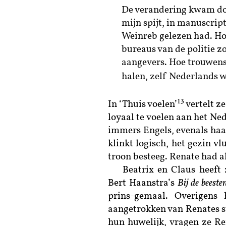
De verandering kwam door
mijn spijt, in manuscrip
Weinreb gelezen had. Hoe
bureaus van de politie z
aangevers. Hoe trouwens
halen, zelf Nederlands w
13
In ‘Thuis voelen’
vertelt z
loyaal te voelen aan het N
immers Engels, evenals haar
klinkt logisch, het gezin v
troon besteeg. Renate had a
Beatrix en Claus heeft 
Bert Haanstra’s
Bij de beesten
prins-gemaal. Overigens
aangetrokken van Renates st
hun huwelijk, vragen ze Re