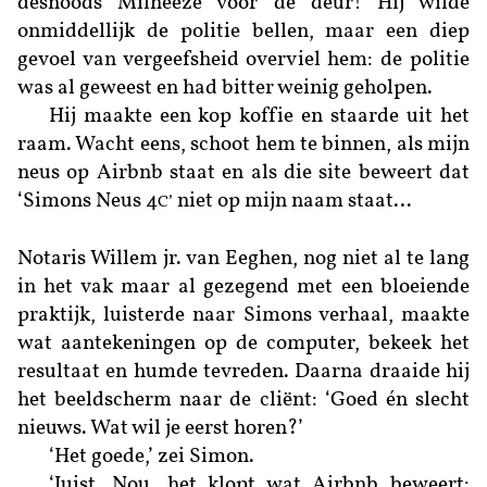
desnoods Milheeze voor de deur! Hij wilde
onmiddellijk de politie bellen, maar een diep
gevoel van vergeefsheid overviel hem: de politie
was al geweest en had bitter weinig geholpen.
Hij maakte een kop koffie en staarde uit het
raam. Wacht eens, schoot hem te binnen, als mijn
neus op Airbnb staat en als die site beweert dat
‘Simons Neus 4
niet op mijn naam staat…
C
’
Notaris Willem jr. van Eeghen, nog niet al te lang
in het vak maar al gezegend met een bloeiende
praktijk, luisterde naar Simons verhaal, maakte
wat aantekeningen op de computer, bekeek het
resultaat en humde tevreden. Daarna draaide hij
het beeldscherm naar de cliënt: ‘Goed én slecht
nieuws. Wat wil je eerst horen?’
‘Het goede,’ zei Simon.
‘Juist. Nou, het klopt wat Airbnb beweert: