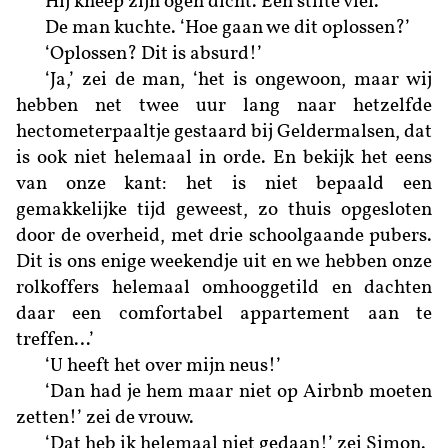
Hij kneep zijn ogen dicht. Een stilte viel.
De man kuchte. ‘Hoe gaan we dit oplossen?’
‘Oplossen? Dit is absurd!’
‘Ja,’ zei de man, ‘het is ongewoon, maar wij
hebben net twee uur lang naar hetzelfde
hectometerpaaltje gestaard bij Geldermalsen, dat
is ook niet helemaal in orde. En bekijk het eens
van onze kant: het is niet bepaald een
gemakkelijke tijd geweest, zo thuis opgesloten
door de overheid, met drie schoolgaande pubers.
Dit is ons enige weekendje uit en we hebben onze
rolkoffers helemaal omhooggetild en dachten
daar een comfortabel appartement aan te
treffen…’
‘U heeft het over mijn neus!’
‘Dan had je hem maar niet op Airbnb moeten
zetten!’ zei de vrouw.
‘Dat heb ik helemaal niet gedaan!’ zei Simon.