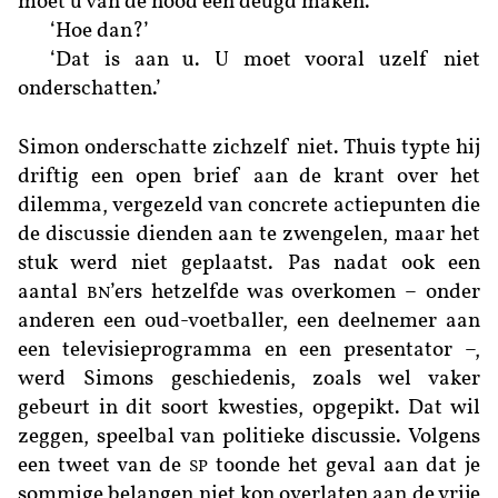
moet u van de nood een deugd maken.’
‘Hoe dan?’
‘Dat is aan u. U moet vooral uzelf niet
onderschatten.’
Simon onderschatte zichzelf niet. Thuis typte hij
driftig een open brief aan de krant over het
dilemma, vergezeld van concrete actiepunten die
de discussie dienden aan te zwengelen, maar het
stuk werd niet geplaatst. Pas nadat ook een
aantal
’ers hetzelfde was overkomen – onder
BN
anderen een oud-voetballer, een deelnemer aan
een televisieprogramma en een presentator –,
werd Simons geschiedenis, zoals wel vaker
gebeurt in dit soort kwesties, opgepikt. Dat wil
zeggen, speelbal van politieke discussie. Volgens
een tweet van de
toonde het geval aan dat je
SP
sommige belangen niet kon overlaten aan de vrije