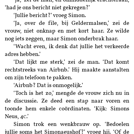
‘Ja,’ zei de man, en onmiddellijk erachteraan,
‘had je ons bericht niet gekregen?’
‘Jullie bericht?’ vroeg Simon.
‘Ja, over de file, bij Geldermalsen,’ zei de
vrouw, niet onknap en met kort haar. Ze wilde
nog iets zeggen, maar Simon onderbrak haar.
‘Wacht even, ik denk dat jullie het verkeerde
adres hebben.’
‘Dat lijkt me sterk,’ zei de man. ‘Dat komt
rechtstreeks van Airbnb.’ Hij maakte aanstalten
om zijn telefoon te pakken.
‘Airbnb? Dat is onmogelijk.’
‘Toch is het zo,’ mengde de vrouw zich nu in
de discussie. Ze deed een stap naar voren en
toonde hem enkele coördinaten. ‘Kijk: Simons
Neus, 4
.’
C
Simon trok een wenkbrauw op. ‘Bedoelen
jullie soms het Simonaeushof?’ vroeg hij. ‘Of de