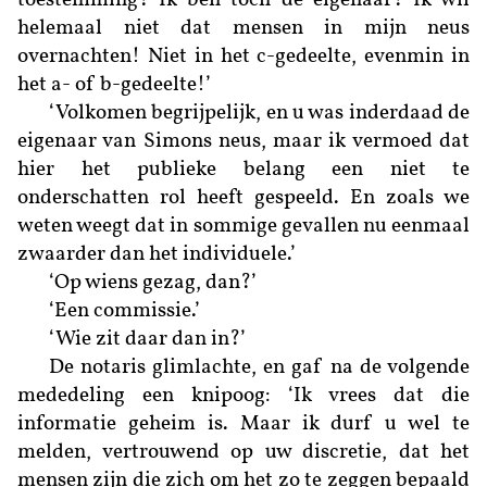
toestemming? Ik ben toch de eigenaar? Ik wíl
helemaal niet dat mensen in mijn neus
overnachten! Niet in het c-gedeelte, evenmin in
het a- of b-gedeelte!’
‘Volkomen begrijpelijk, en u was inderdaad de
eigenaar van Simons neus, maar ik vermoed dat
hier het publieke belang een niet te
onderschatten rol heeft gespeeld. En zoals we
weten weegt dat in sommige gevallen nu eenmaal
zwaarder dan het individuele.’
‘Op wiens gezag, dan?’
‘Een commissie.’
‘Wie zit daar dan in?’
De notaris glimlachte, en gaf na de volgende
mededeling een knipoog: ‘Ik vrees dat die
informatie geheim is. Maar ik durf u wel te
melden, vertrouwend op uw discretie, dat het
mensen zijn die zich om het zo te zeggen bepaald