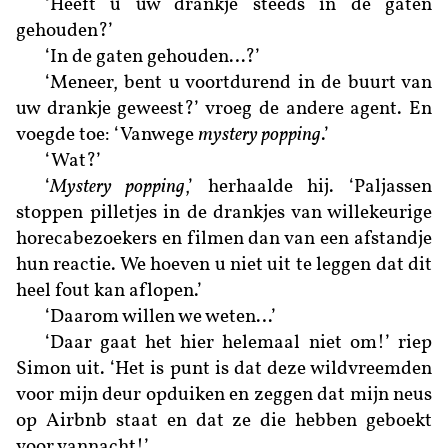
‘Heeft u uw drankje steeds in de gaten
gehouden?’
‘In de gaten gehouden…?’
‘Meneer, bent u voortdurend in de buurt van
uw drankje geweest?’ vroeg de andere agent. En
voegde toe: ‘Vanwege
mystery popping
.’
‘Wat?’
‘
Mystery popping
,’ herhaalde hij. ‘Paljassen
stoppen pilletjes in de drankjes van willekeurige
horecabezoekers en filmen dan van een afstandje
hun reactie. We hoeven u niet uit te leggen dat dit
heel fout kan aflopen.’
‘Daarom willen we weten…’
‘Daar gaat het hier helemaal niet om!’ riep
Simon uit. ‘Het is punt is dat deze wildvreemden
voor mijn deur opduiken en zeggen dat mijn neus
op Airbnb staat en dat ze die hebben geboekt
voor vannacht!’