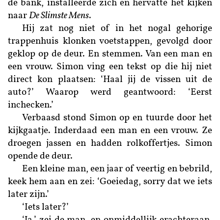
de bank, installeerde zich en hervatte het kijken
naar
De Slimste Mens
.
Hij
zat nog niet of in het nogal gehorige
trappenhuis klonken voetstappen, gevolgd door
geklop op de deur. En stemmen. Van een man en
een vrouw. Simon ving een tekst op die hij niet
direct kon plaatsen: ‘Haal jij de vissen uit de
auto?’ Waarop werd geantwoord: ‘Eerst
inchecken.’
Verbaasd stond Simon op en tuurde door het
kijkgaatje. Inderdaad een man en een vrouw. Ze
droegen jassen en hadden rolkoffertjes. Simon
opende de deur.
Een kleine man, een jaar of veertig en bebrild,
keek hem aan en zei: ‘Goeiedag, sorry dat we iets
later zijn.’
‘Iets later?’