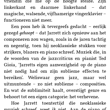
vriendin die me op de hoogte stelde. Zijn
linkerkant en daarmee linkerhand – dat
magische, walsende, vijfhamerige vingerklavier –
functioneren niet meer.
Een poos heb ik tevergeefs gedacht – eerlijk
gezegd
gehoopt
– dat Jarrett zich opnieuw aan het
componeren zou wagen, zoals in de jaren tachtig
en negentig, toen hij neoklassieke stukken voor
strijkers, blazers en piano schreef. Muziek die, in
de woorden van de jazzcriticus en pianist Ted
Gioia, ‘Jarretts eigen aanwezigheid op de piano
niet nodig had om zijn sublieme effecten te
bereiken’. Weliswaar geen jazz, maar wel
uitmuntende
–
zo niet sublieme
–
composities.
En wat de sublimiteit haalt, overstijgt genre en
behoort tot een eigen categorie: het verhevene.
Hoe Jarrett toentertijd die neoklassieke
muziek schreef, weet ik niet. Aan de piano of