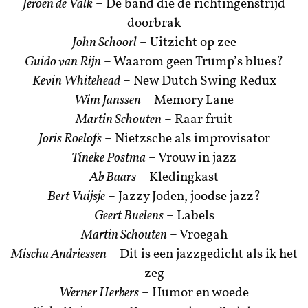
Jeroen de Valk
– De band die de richtingenstrijd
doorbrak
John Schoorl
– Uitzicht op zee
Guido van Rijn
– Waarom geen Trump’s blues?
Kevin Whitehead
– New Dutch Swing Redux
Wim Janssen
– Memory Lane
Martin Schouten
– Raar fruit
Joris Roelofs
– Nietzsche als improvisator
Tineke Postma
– Vrouw in jazz
Ab Baars
– Kledingkast
Bert Vuijsje
– Jazzy Joden, joodse jazz?
Geert Buelens
– Labels
Martin Schouten
– Vroegah
Mischa Andriessen
– Dit is een jazzgedicht als ik het
zeg
Werner Herbers
– Humor en woede