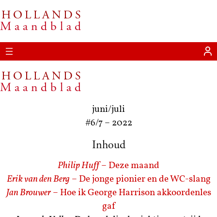
HOLLANDS
Ga
Maandblad
naar
de
inhoud
HOLLANDS
Maandblad
juni/juli
#6/7
–
2022
Inhoud
Philip Huff
– Deze maand
Erik van den Berg
– De jonge pionier en de WC-slang
Jan Brouwer
– Hoe ik George Harrison akkoordenles
gaf