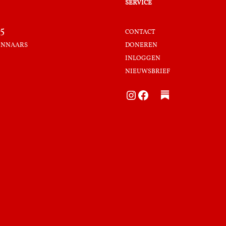
service
5
contact
innaars
doneren
inloggen
nieuwsbrief
Instagram
Facebook