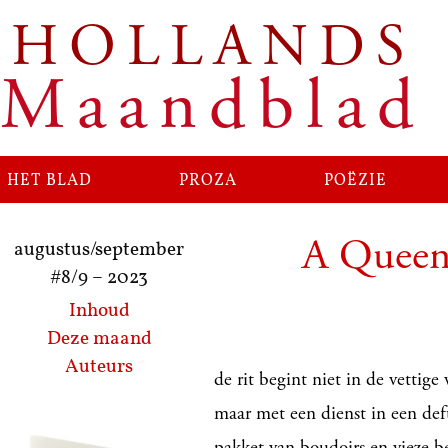
HOLLANDS
Ga
naar
Maandblad
de
inhoud
het blad
proza
poëzie
A Queen
augustus/september
#8/9
–
2023
Inhoud
Deze maand
Auteurs
de rit begint niet in de vettig
maar met een dienst in een def
pakket van boudoirs en vieze 