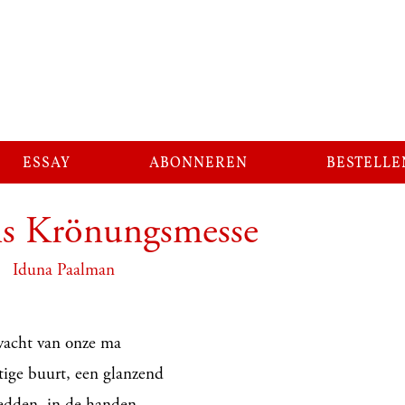
essay
abonneren
bestelle
s Krönungsmesse
Iduna Paalman
e vacht van onze ma
tige buurt, een glanzend
bedden, in de handen