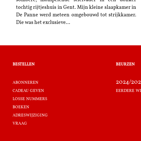
sombere, mompelende stiefvader in een donker
tochtig rijtjeshuis in Gent. Mijn kleine slaapkamer in
De Panne werd meteen omgebouwd tot strijkkamer.
Die was het exclusieve…
bestellen
beurzen
abonneren
2024/202
cadeau geven
eerdere w
losse nummers
boeken
adreswijziging
vraag