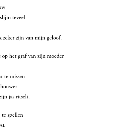
ouw
slijm teveel
k zeker zijn van mijn geloof.
s op het graf van zijn moeder
r te missen
enhouwer
jn jas ritselt.
te spellen
TAL