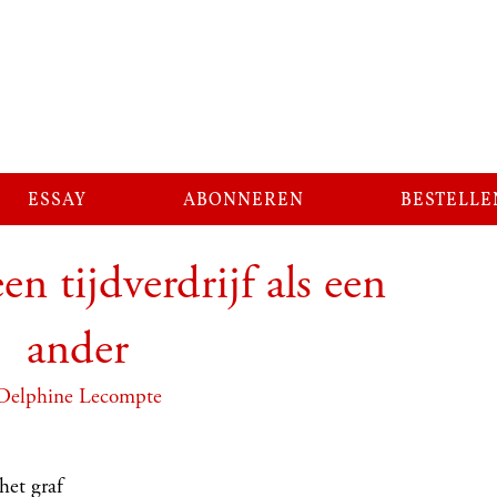
essay
abonneren
bestelle
n tijdverdrijf als een
ander
Delphine Lecompte
et graf