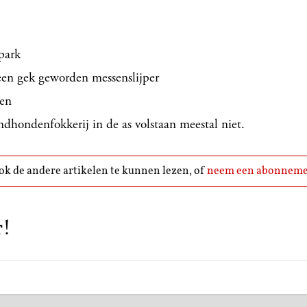
park
 een gek geworden messenslijper
den
hondenfokkerij in de as volstaan meestal niet.
k de andere artikelen te kunnen lezen, of
neem een abonneme
r!