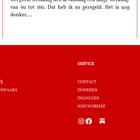
wel goed. Gelukkig heb ik vandaag een lange werkdag:
van 6u tot 16u. Dat heb ik zo geregeld. Het is nog
donker,…
service
5
contact
innaars
doneren
inloggen
nieuwsbrief
Instagram
Facebook