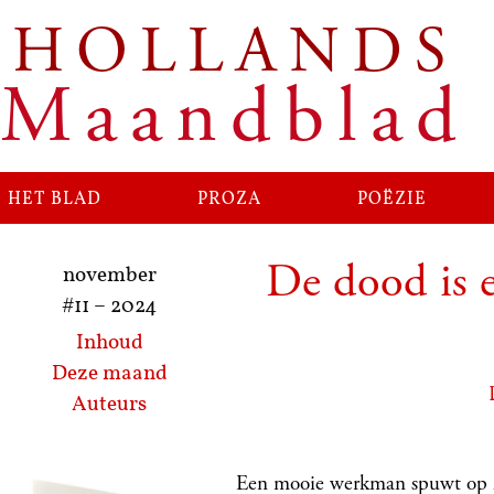
HOLLANDS
Ga
naar
Maandblad
de
inhoud
het blad
proza
poëzie
De dood is ee
november
#11
–
2024
Inhoud
Deze maand
Auteurs
Een mooie werkman spuwt op h