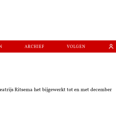
n
archief
volgen
 Beatrijs Ritsema het bijgewerkt tot en met december