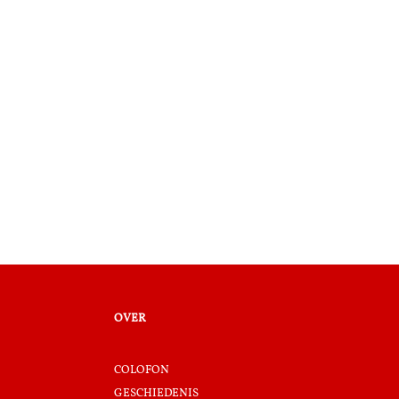
over
colofon
geschiedenis