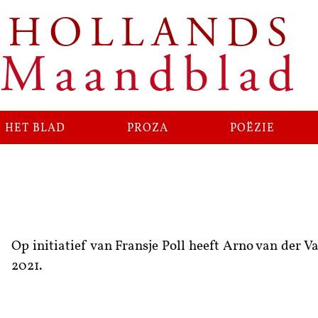
HOLLANDS
Ga
naar
Maandblad
de
inhoud
het blad
proza
poëzie
Op initiatief van Fransje Poll heeft Arno van der V
2021.