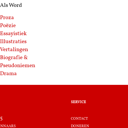
Als Word
Proza
Poëzie
Essayistiek
Illustraties
Vertalingen
Biografie &
Pseudoniemen
Drama
service
5
contact
innaars
doneren