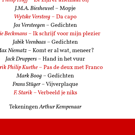
Philip Huff
– Ze zijn er allemaal bij
J.M.A. Biesheuvel
– Mopje
Wytske Versteeg
– Da capo
Jos Versteegen
– Gedichten
ie Beckmans
– Ik schrijf voor mijn plezier
Jabik Veenbaas
– Gedichten
ax Niematz
– Komt er al wat, meneer?
Jack Druppers
– Hand in het vuur
rik Philip Kuethe
– Pas de deux met Franco
Mark Boog
– Gedichten
Frans Stüger
– Vijverplaque
F. Starik
– Verbeeld je niks
Tekeningen
Arthur Kempenaar