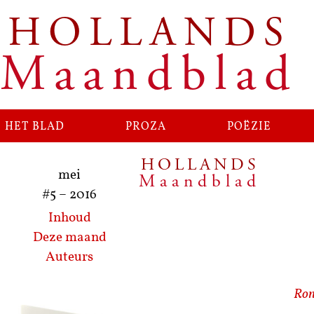
HOLLANDS
Ga
naar
Maandblad
de
inhoud
het blad
proza
poëzie
HOLLANDS
mei
Maandblad
#5
–
2016
Inhoud
Deze maand
Auteurs
Ron