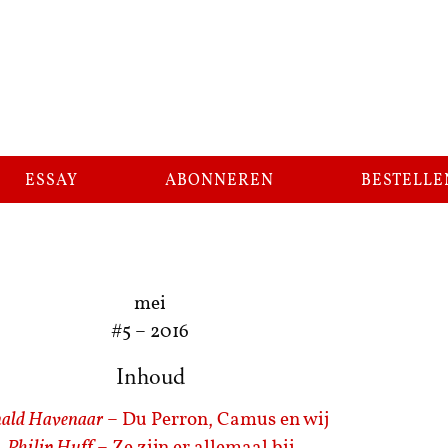
essay
abonneren
bestelle
mei
#5
–
2016
Inhoud
ald Havenaar
– Du Perron, Camus en wij