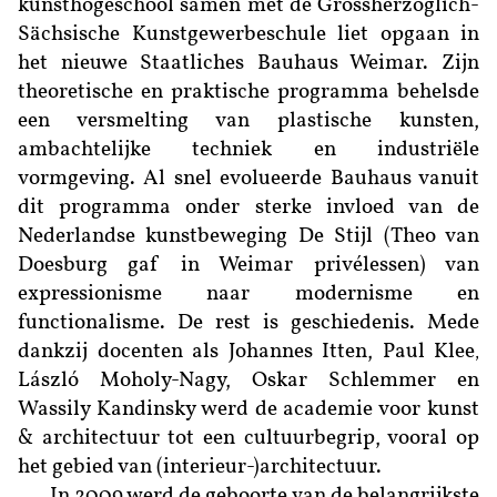
kunsthogeschool samen met de Gross­herzoglich-
Sächsische Kunstgewerbeschule liet opgaan in
het nieuwe Staatliches Bauhaus Weimar. Zijn
theoretische en praktische programma behelsde
een versmelting van plastische kunsten,
ambachtelijke techniek en industriële
vormgeving. Al snel evolueerde Bauhaus vanuit
dit programma onder sterke invloed van de
Nederlandse kunstbeweging De Stijl (Theo van
Doesburg gaf in Weimar privélessen) van
expressionisme naar modernisme en
functionalisme. De rest is geschiedenis. Mede
dankzij docenten als Johannes Itten, Paul Klee
,
László Moholy-­Nagy, Oskar Schlemmer en
Wassily Kandinsky werd de academie voor kunst
& architectuur tot een cultuurbegrip, vooral op
het gebied van (interieur-)architectuur.
In 2009 werd de geboorte van de belangrijkste