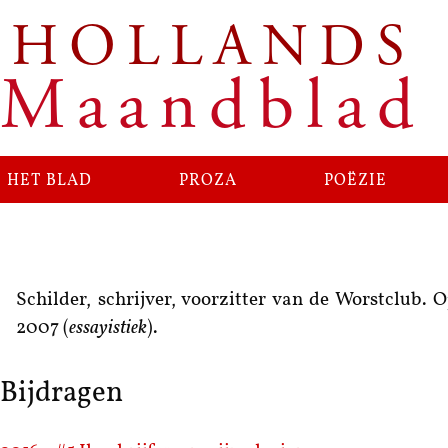
HOLLANDS
Maandblad
het blad
proza
poëzie
Schilder, schrijver, voorzitter van de Worstclub
2007 (
essayistiek
).
Bijdragen