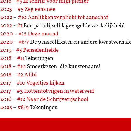
2016 - #5
Ik schrijf voor mijn plezier
2023 – #5
Zeg eens nee
2022 – #10
Aanlikken verplicht tot aanschaf
2022 - #1
Een paradijselijk gevogelde werkelijkheid
2020 – #12
Deze maand
2020 – #6/7
De penseellikster en andere kwastverhal
2019 - #5
Penselenliefde
2018 – #11
Tekeningen
2018 – #10
Smeerkezen, die kunstenaars!
2018 – #2
Alibi
2017 – #10
Vogeltjes kijken
2017 – #3
Hottentotvijgen in waterverf
2016 – #12
Naar de Schrijverijschool
2025 – #8/9
Tekeningen